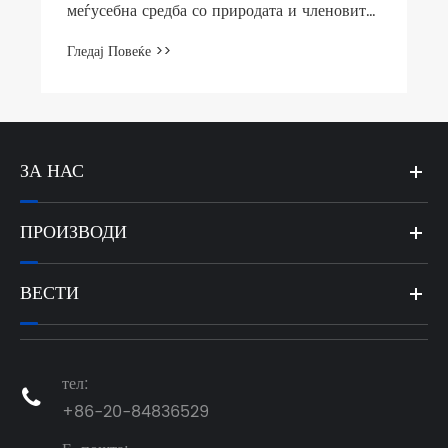
меѓусебна средба со природата и членовите
на тимот
Гледај Повеќе >>
ЗА НАС
ПРОИЗВОДИ
ВЕСТИ
тел:

+86-20-84836529