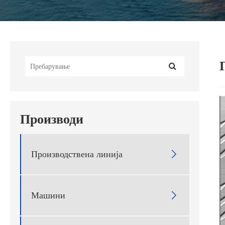
Производи
Производствена линија

Машини
