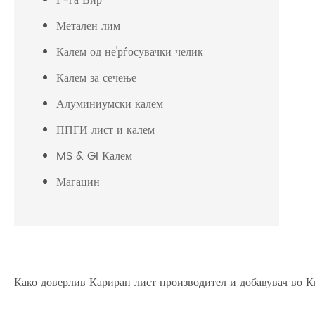
Г-ѓа Вир
Метален лим
Калем од не'рѓосувачки челик
Калем за сечење
Алуминиумски калем
ППГИ лист и калем
MS & GI Калем
Магацин
Како доверлив Кариран лист производител и добавувач во Ки