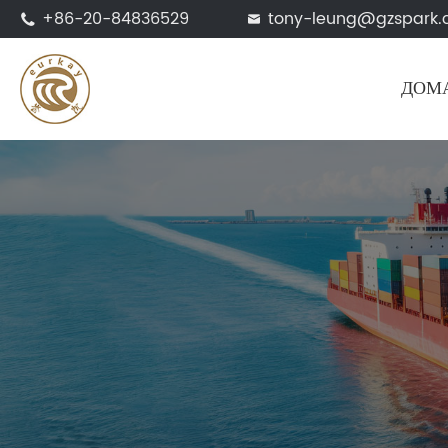
+86-20-84836529
tony-leung@gzspark


ДОМ