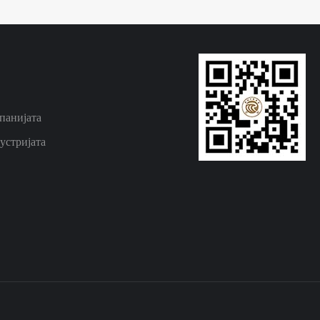
панијата
устријата