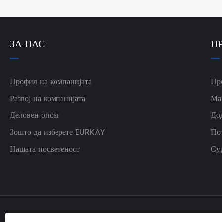
ЗА НАС
П
Профил на компанијата
Пр
Развој на компанијата
Ма
Деловен опсег
До
Зошто да изберете EURKAY
По
Нашата посветеност
Су