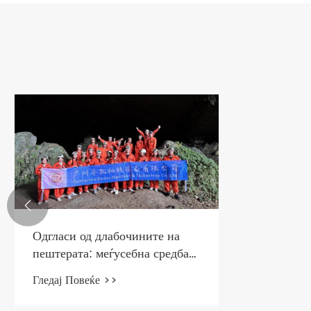

Одгласи од длабочините на
пештерата: меѓусебна средба
со природата и членовите на
Гледај Повеќе >>
тимот