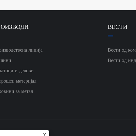
РОИЗВОДИ
ВЕСТИ
оизводствена линија
Вести од ком
шини
Вести од инд
датоци и делови
трошен материјал
ровини за метал
X