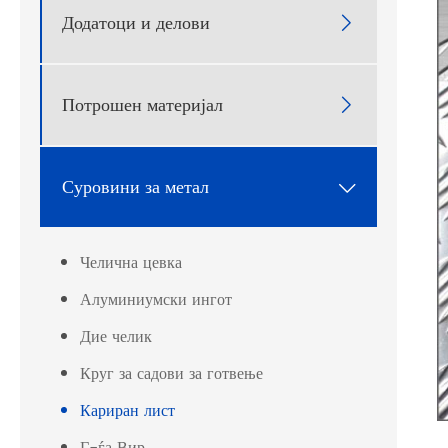
Додатоци и делови

Потрошен материјал

Суровини за метал

Челична цевка
Алуминиумски ингот
Дие челик
Круг за садови за готвење
Кариран лист