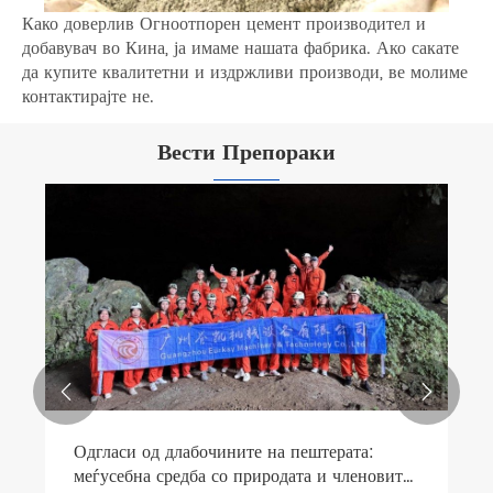
Како доверлив Огноотпорен цемент производител и
добавувач во Кина, ја имаме нашата фабрика. Ако сакате
да купите квалитетни и издржливи производи, ве молиме
контактирајте не.
Вести Препораки


Одгласи од длабочините на пештерата:
меѓусебна средба со природата и членовите