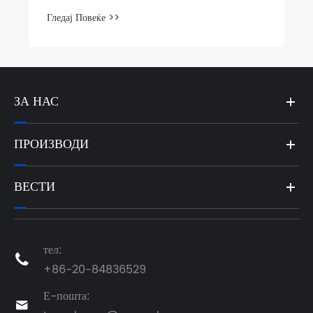
на тимот
Гледај Повеќе >>
ЗА НАС
ПРОИЗВОДИ
ВЕСТИ
тел:

+86-20-84836529
Е-пошта:
